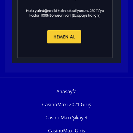
Anasayfa
CasinoMaxi 2021 Giriş
CasinoMaxi Şikayet
CasinoMaxi Giriş