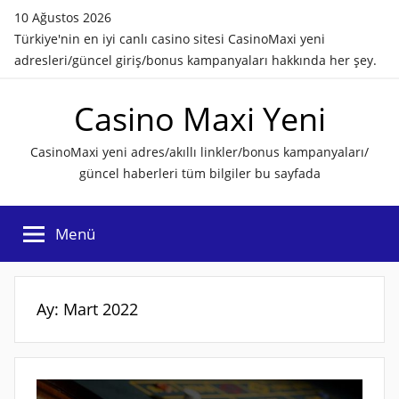
İçeriğe
10 Ağustos 2026
atla
Türkiye'nin en iyi canlı casino sitesi CasinoMaxi yeni
adresleri/güncel giriş/bonus kampanyaları hakkında her şey.
Casino Maxi Yeni
CasinoMaxi yeni adres/akıllı linkler/bonus kampanyaları/
güncel haberleri tüm bilgiler bu sayfada
Menü
Ay:
Mart 2022