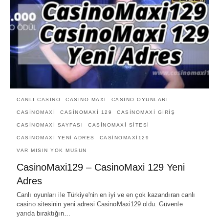
CANLI CASINO
CASINO MAXI
CASINO OYUNLARI
CASINOMAXI
CASINOMAXI 129
CASINOMAXI GIRIŞ
CASINOMAXI SAYFASI
CASINOMAXI SITESI
CASINOMAXI YENI ADRES
CASINOMAXI129
VAR MISIN YOK MUSUN
CasinoMaxi129 – CasinoMaxi 129 Yeni
Adres
Canlı oyunları ile Türkiye'nin en iyi ve en çok kazandıran canlı
casino sitesinin yeni adresi CasinoMaxi129 oldu. Güvenle
yarıda bıraktığın…