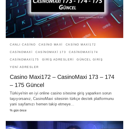
CANLI CASINO
CASINO MAXI
CASINO MAXI172
CASINOMAXI
CASINOMAXI 173
CASINOMAXI174
CASINOMAXI175
GIRIŞ ADRESLERI
GÜNCEL GIRIŞ
YENI ADRESLER
Casino Maxi172 – CasinoMaxi 173 – 174
– 175 Güncel
Türkiye'nin en iyi online casino sitesine giriş yaparken sorun
taşıyorsanız, CasinoMaxi sitesinin türkçe destek platformunu
yani sayfamızı hemen takip etmeye…
% gün önce