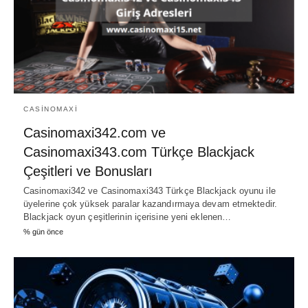
CASINOMAXI
Casinomaxi342.com ve
Casinomaxi343.com Türkçe Blackjack
Çeşitleri ve Bonusları
Casinomaxi342 ve Casinomaxi343 Türkçe Blackjack oyunu ile
üyelerine çok yüksek paralar kazandırmaya devam etmektedir.
Blackjack oyun çeşitlerinin içerisine yeni eklenen…
% gün önce